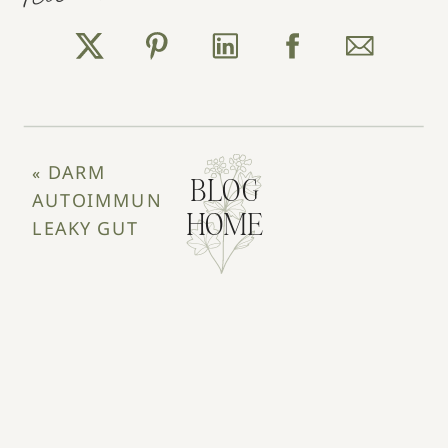
DARM
«
BLOG
AUTOIMMUNERKRANKUNGEN
HOME
LEAKY GUT