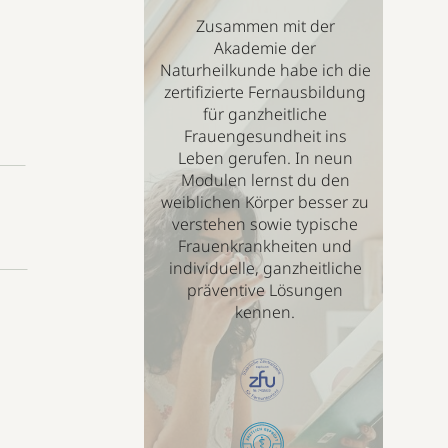
Zusammen mit der
Akademie der
Naturheilkunde habe ich die
zertifizierte Fernausbildung
für ganzheitliche
Frauengesundheit ins
Leben gerufen. In neun
Modulen lernst du den
weiblichen Körper besser zu
verstehen sowie typische
Frauenkrankheiten und
individuelle, ganzheitliche
präventive Lösungen
kennen.