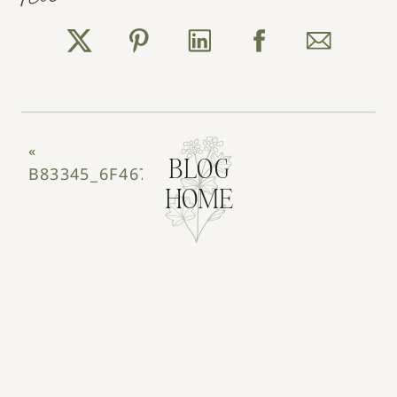
«
BLOG
B83345_6F467CCF4E166B6890ACF2203DCD
HOME