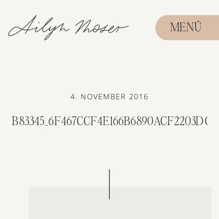
MENÜ
4. NOVEMBER 2016
B83345_6F467CCF4E166B6890ACF2203DC