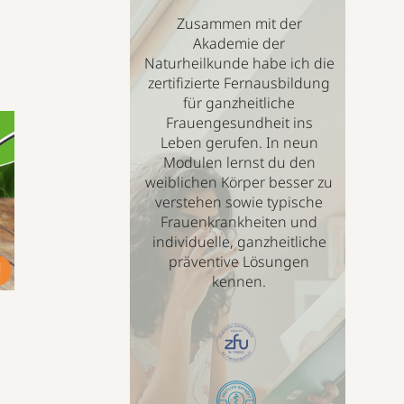
Zusammen mit der
Akademie der
Naturheilkunde habe ich die
zertifizierte Fernausbildung
für ganzheitliche
Frauengesundheit ins
Leben gerufen. In neun
Modulen lernst du den
weiblichen Körper besser zu
verstehen sowie typische
Frauenkrankheiten und
individuelle, ganzheitliche
präventive Lösungen
kennen.