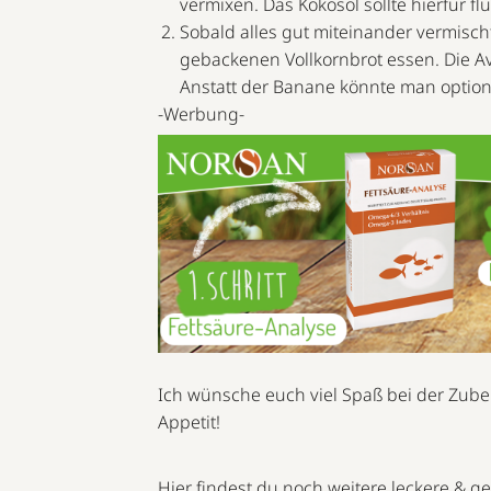
vermixen. Das Kokosöl sollte hierfür flü
Sobald alles gut miteinander vermischt 
gebackenen Vollkornbrot essen. Die A
Anstatt der Banane könnte man option
-Werbung-
Ich wünsche euch viel Spaß bei der Zubere
Appetit!
Hier findest du noch weitere leckere & g