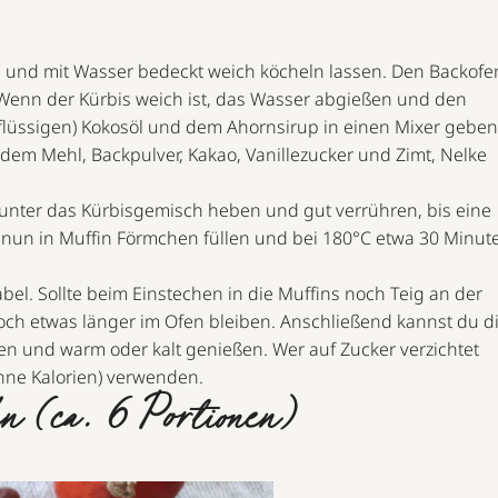
 und mit Wasser bedeckt weich köcheln lassen. Den Backofe
 Wenn der Kürbis weich ist, das Wasser abgießen und den
flüssigen) Kokosöl und dem Ahornsirup in einen Mixer geben
dem Mehl, Backpulver, Kakao, Vanillezucker und Zimt, Nelke
unter das Kürbisgemisch heben und gut verrühren, bis eine
nun in Muffin Förmchen füllen und bei 180°C etwa 30 Minut
el. Sollte beim Einstechen in die Muffins noch Teig an der
och etwas länger im Ofen bleiben. Anschließend kannst du d
en und warm oder kalt genießen. Wer auf Zucker verzichtet
hne Kalorien) verwenden.
n (ca. 6 Portionen)