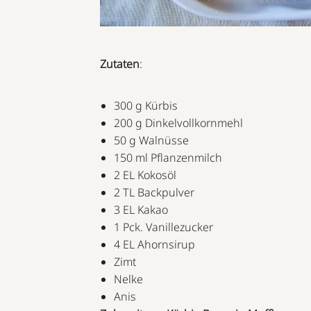
Zutaten
:
300 g Kürbis
200 g Dinkelvollkornmehl
50 g Walnüsse
150 ml Pflanzenmilch
2 EL Kokosöl
2 TL Backpulver
3 EL Kakao
1 Pck. Vanillezucker
4 EL Ahornsirup
Zimt
Nelke
Anis