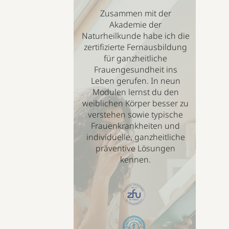
Zusammen mit der
Akademie der
Naturheilkunde habe ich die
zertifizierte Fernausbildung
für ganzheitliche
Frauengesundheit ins
Leben gerufen. In neun
Modulen lernst du den
weiblichen Körper besser zu
verstehen sowie typische
Frauenkrankheiten und
individuelle, ganzheitliche
präventive Lösungen
kennen.