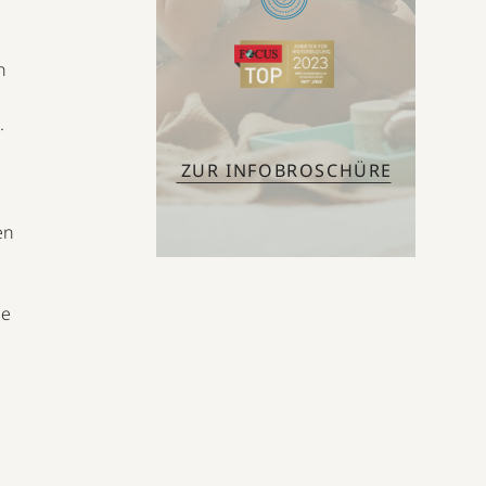
n
.
ZUR INFOBROSCHÜRE
en
ie