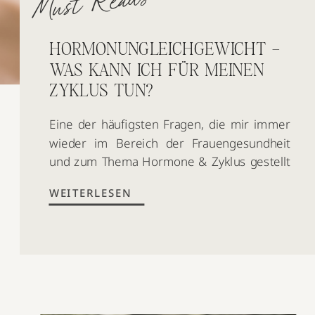
Must Reads
HORMONUNGLEICHGEWICHT –
WAS KANN ICH FÜR MEINEN
ZYKLUS TUN?
Eine der häufigsten Fragen, die mir immer
wieder im Bereich der Frauengesundheit
und zum Thema Hormone & Zyklus gestellt
wird, ist die folgende: „Was kann ich tun,
WEITERLESEN
wenn ich an einem Hormonungleichgewicht
leide und dadurch z.B. regelmäßig
Zyklusbeschwerden erlebe?“ Hier möchte
ich dir gerne eine erste Hilfestellung geben,
die sich bereits sehr positiv auf deine […]