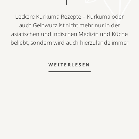
Leckere Kurkuma Rezepte – Kurkuma oder
auch Gelbwurz ist nicht mehr nur in der
asiatischen und indischen Medizin und Küche
beliebt, sondern wird auch hierzulande immer
populärer. Kurkuma überzeugt vor allem durch
seine immunstärkende Wirkung, welche wir
WEITERLESEN
dem Inhaltsstoff Curcumin zu verdanken
haben. Mehr über Kurkuma, Curcumin und
dessen Wirkung erfährst du in diesem
Blogartikel: […]