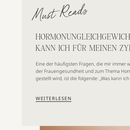
Must Reads
HORMONUNGLEICHGEWICH
KANN ICH FÜR MEINEN ZY
Eine der häufigsten Fragen, die mir immer 
der Frauengesundheit und zum Thema Hor
gestellt wird, ist die folgende: „Was kann ic
einem Hormonungleichgewicht leide und da
regelmäßig Zyklusbeschwerden erlebe?“ Hie
WEITERLESEN
gerne eine erste Hilfestellung geben, die si
positiv auf deine […]