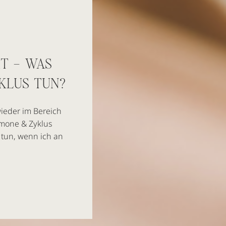
T – WAS
KLUS TUN?
wieder im Bereich
mone & Zyklus
h tun, wenn ich an
durch z.B.
r möchte ich dir
ch bereits sehr