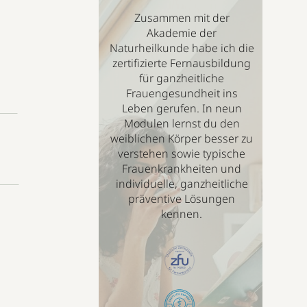
Zusammen mit der
Akademie der
Naturheilkunde habe ich die
zertifizierte Fernausbildung
für ganzheitliche
Frauengesundheit ins
Leben gerufen. In neun
Modulen lernst du den
weiblichen Körper besser zu
verstehen sowie typische
Frauenkrankheiten und
individuelle, ganzheitliche
präventive Lösungen
kennen.