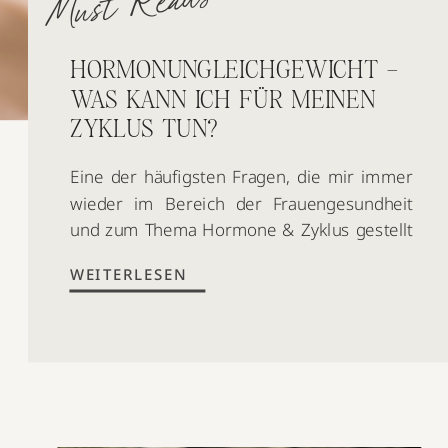
Must Reads
HORMONUNGLEICHGEWICHT –
WAS KANN ICH FÜR MEINEN
ZYKLUS TUN?
Eine der häufigsten Fragen, die mir immer
wieder im Bereich der Frauengesundheit
und zum Thema Hormone & Zyklus gestellt
wird, ist die folgende: „Was kann ich tun,
WEITERLESEN
wenn ich an einem Hormonungleichgewicht
leide und dadurch z.B. regelmäßig
Zyklusbeschwerden erlebe?“ Hier möchte
ich dir gerne eine erste Hilfestellung geben,
die sich bereits sehr positiv auf deine […]