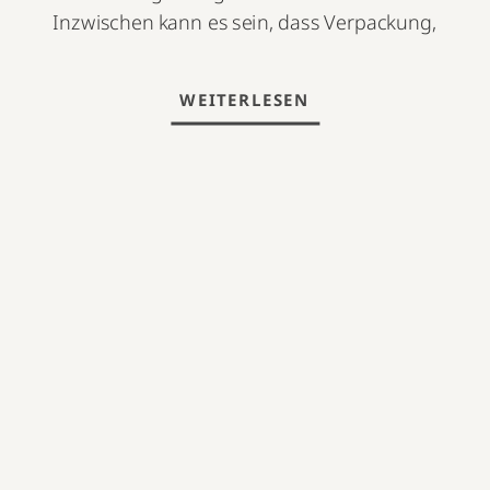
Inzwischen kann es sein, dass Verpackung,
Inhaltsstoffe oder Verfügbarkeit anders sind.
Schau deshalb bitte zusätzlich auf der
WEITERLESEN
Herstellerseite nach den neuesten
Informationen. Pro Omnineuro von Tisso
Naturprodukte Heute möchte ich euch gerne
Pro Omnineuro* von Tisso Naturprodukte
vorstellen, […]