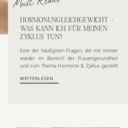
Must Reads
HORMONUNGLEICHGEWICHT –
WAS KANN ICH FÜR MEINEN
ZYKLUS TUN?
Eine der häufigsten Fragen, die mir immer
wieder im Bereich der Frauengesundheit
und zum Thema Hormone & Zyklus gestellt
wird, ist die folgende: „Was kann ich tun,
WEITERLESEN
wenn ich an einem Hormonungleichgewicht
leide und dadurch z.B. regelmäßig
Zyklusbeschwerden erlebe?“ Hier möchte
ich dir gerne eine erste Hilfestellung geben,
die sich bereits sehr positiv auf deine […]