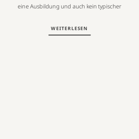
eine Ausbildung und auch kein typischer
Blogartikel. Es ist vielmehr meine persönliche
Erklärung, warum dieses Herzensprojekt
WEITERLESEN
überhaupt entstanden ist und warum mir
ganzheitliche Frauengesundheit so sehr am
Herzen liegt. Schon 2014 absolvierte ich meine
Ausbildung […]