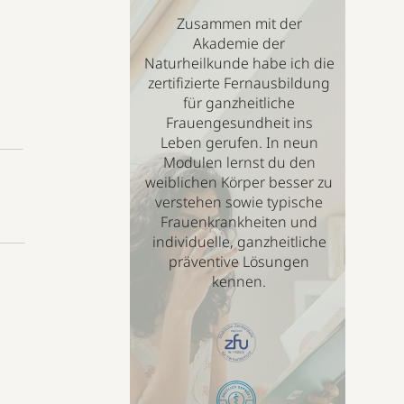
Zusammen mit der
Akademie der
Naturheilkunde habe ich die
zertifizierte Fernausbildung
für ganzheitliche
Frauengesundheit ins
Leben gerufen. In neun
Modulen lernst du den
weiblichen Körper besser zu
verstehen sowie typische
Frauenkrankheiten und
individuelle, ganzheitliche
präventive Lösungen
kennen.