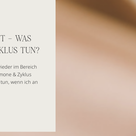
T – WAS
KLUS TUN?
wieder im Bereich
mone & Zyklus
h tun, wenn ich an
durch z.B.
r möchte ich dir
ch bereits sehr