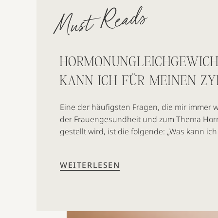
Must Reads
HORMONUNGLEICHGEWICH
KANN ICH FÜR MEINEN ZY
Eine der häufigsten Fragen, die mir immer 
der Frauengesundheit und zum Thema Hor
gestellt wird, ist die folgende: „Was kann ic
einem Hormonungleichgewicht leide und da
regelmäßig Zyklusbeschwerden erlebe?“ Hie
WEITERLESEN
gerne eine erste Hilfestellung geben, die si
positiv auf deine […]